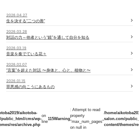
2026.04.27
生を決する“二つの善”
2026.03.28
対話の力～他者という“鏡”を通して自分を知る
2026.03.19
音楽を奏でている花々
2026.02.07
“言葉”を超えた対話 〜身体と、心と、植物と〜
2026.01.15
罪悪感の向こうにあるもの
: Attempt to read
otoba2019/aikotoba-
/home/aikotoba201
on
property
/public_html/cms/wp-
115
Warning
salon.com/public
line
"max_num_pages"
emes/res/archive.php
content/themes/re
on null in