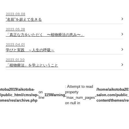
2023.09.08
‟名前”を超えて生きる
2023.05.28
「真正な力をいただく 〜植物療法の恵み〜」
2023.04.01
学びと実践 ～人生の呼吸～
2023.01.30
「植物療法」を学ぶということ
: Attempt to read
otoba2019/aikotoba-
/home/aikotoba201
on
property
/public_html/cms/wp-
115
Warning
salon.com/public
line
"max_num_pages"
emes/res/archive.php
content/themes/re
on null in