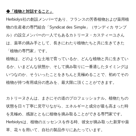
◆「植物と対話すること」
Herbiolys社の創設メンバーであり、フランスの芳香植物および薬用植
物の生産者の専門組合「Syndicat des Simple」（サンディカ サンプ
ル）の設立メンバーの一人でもあるカトリーヌ・カスティーユさん
は、薬草の摘み手として、長きにわたり植物たちと共に生きてきた
「植物の専門家」です。
植物は、どのような土地で育っているか、どんな植物と共に生きてい
るか、いまどんな状態か、そして摘み取りに一番適したタイミングは
いつなのか、そういったことをきちんと見極めることで、初めてその
植物が持つ有用成分の恵みを、最大限に頂くことができます。
カトリーヌさんは、まさにその道のプロフェッショナル。植物たちの
状態を日々丁寧に見守りながら、エネルギーと成分が最も高まった時
を見極め、感謝とともに植物を摘み取ることができる専門家です。
Herbiolysは、植物のエッセンスを作る時、彼女が摘み取った新芽や薬
草、花々を用いて、自社の製品作りにあたっています。