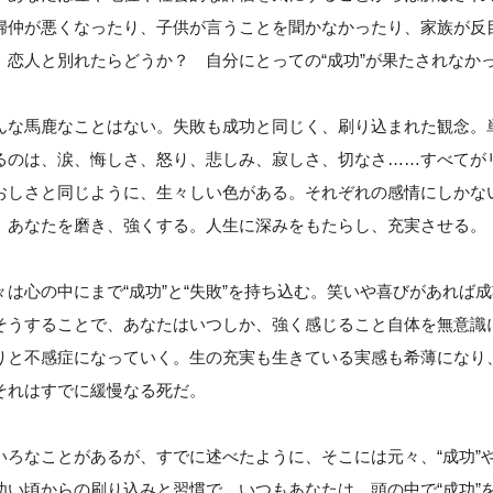
婦仲が悪くなったり、子供が言うことを聞かなかったり、家族が反
 恋人と別れたらどうか？ 自分にとっての“成功”が果たされなかっ
んな馬鹿なことはない。失敗も成功と同じく、刷り込まれた観念。単
るのは、涙、悔しさ、怒り、悲しみ、寂しさ、切なさ……すべてが
おしさと同じように、生々しい色がある。それぞれの感情にしかな
、あなたを磨き、強くする。人生に深みをもたらし、充実させる。
々は心の中にまで“成功”と“失敗”を持ち込む。笑いや喜びがあれば
そうすることで、あなたはいつしか、強く感じること自体を無意識
りと不感症になっていく。生の充実も生きている実感も希薄になり
それはすでに緩慢なる死だ。
いろなことがあるが、すでに述べたように、そこには元々、“成功”や
幼い頃からの刷り込みと習慣で、いつもあなたは、頭の中で“成功”を