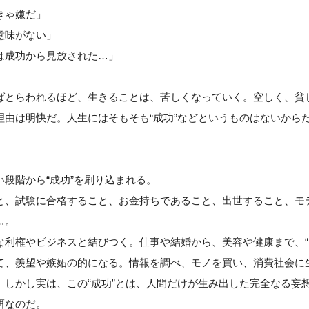
きゃ嫌だ」
意味がない」
は成功から見放された…」
ばとらわれるほど、生きることは、苦しくなっていく。空しく、貧
理由は明快だ。人生にはそもそも“成功”などというものはないから
段階から“成功”を刷り込まれる。
と、試験に合格すること、お金持ちであること、出世すること、モ
…。
な利権やビジネスと結びつく。仕事や結婚から、美容や健康まで、“
て、羨望や嫉妬の的になる。情報を調べ、モノを買い、消費社会に生
。しかし実は、この“成功”とは、人間だけが生み出した完全なる妄
餌なのだ。