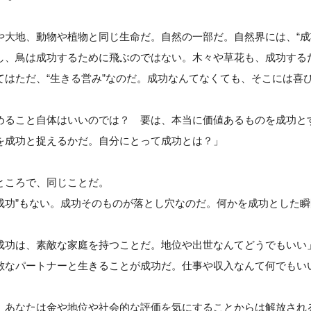
や大地、動物や植物と同じ生命だ。自然の一部だ。自然界には、“成
し、鳥は成功するために飛ぶのではない。木々や草花も、成功する
てはただ、“生きる営み”なのだ。成功なんてなくても、そこには喜
めること自体はいいのでは？ 要は、本当に価値あるものを成功と
を成功と捉えるかだ。自分にとって成功とは？」
ところで、同じことだ。
悪い成功”もない。成功そのものが落とし穴なのだ。何かを成功とした
成功は、素敵な家庭を持つことだ。地位や出世なんてどうでもいい
敵なパートナーと生きることが成功だ。仕事や収入なんて何でもい
、あなたは金や地位や社会的な評価を気にすることからは解放され