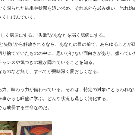
ごく限られた結果や状態を追い求め、それ以外を忌み嫌い、恐れ始
さくしぼんでいく。
貧しく窮屈にする。“失敗”があなたを弱く臆病にする。
功と失敗”から解放されるなら、あなたの目の前で、あらゆることが
切り捨てていたものの中に、思いがけない面白さがあり、嫌ってい
チャンスや気づきの種が隠れていることを知る。
なものなど無く、すべてが興味深く愛おしくなる。
る力、味わう力が備わっている。それは、特定の対象にとらわれな
来事からも旺盛に学ぶ。どんな状況も逞しく消化する。
でも成長する生命なのだ。