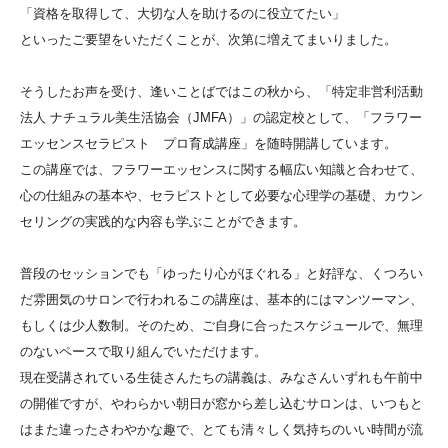
「資格を取得して、大切な人を助けるのに役立てたい」
といったご要望をいただくことが、次第に増えてまいりました。
そうしたお声を受け、逢いことばではこの秋から、「特定非営利活動
法人 ナチュラル美生活協会（JMFA）」の認定校として、「フラワー
エッセンスセラピスト プロ育成講座」を随時開講しています。
この講座では、フラワーエッセンスに関する幅広い知識と合わせて、
心の仕組みの基本や、セラピストとして必要な心理学の基礎、カウン
セリングの実践的な内容も学ぶことができます。
普段のセッションでも「ゆったり心がほぐれる」と好評な、くつろい
だ雰囲気のサロンで行われるこの講座は、基本的にはマンツーマン、
もしくは少人数制。そのため、ご自身に合ったスケジュールで、無理
のないペースで取り組んでいただけます。
現在受講されている生徒さんたちの講義は、みなさんいずれも午前中
の開催ですが、やわらかい朝日が窓から差し込むサロンは、いつもと
はまた違ったさわやかな趣で、とても清々しく気持ちのいい時間が流