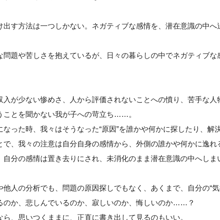
け出す方法は一つしかない。ネガティブな感情を、潜在意識の中へ
な問題や苦しさを抱えているが、日々の暮らしの中でネガティブな
収入が少ない惨めさ、人から評価されないことへの憤り、苦手な人
うことを聞かない我が子への苛立ち……。
になった時、我々はそうなった“原因”を誰かや何かに探したり、解決
とで、我々の注意は自分自身の感情から、外側の誰かや何かに逸れ
、自分の感情は置き去りにされ、未消化のまま潜在意識の中へしま
や他人の分析でも、問題の原因探しでもなく、あくまで、自分の“気持
るのか、悲しんでいるのか、寂しいのか、悔しいのか……？
なら、思いつくままに、正直に書き出して見るのもいい。