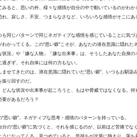
てみると、思いの外、様々な感情が自分の中で動いているのがわか
恐れ、寂しさ、不安、つまらなさなど、いろいろな感情がそこにあ
つも同じパターンで同じネガティブな感情を感じていることに気づ
がわかってくる。この“思い癖”こそが、あなたの潜在意識に隠れた
な状況」や「嫌な人物」「嫌な出来事」は、そうしたあなた自身のネ
に過ぎず、それ自体には何の力もない。
しませてきたのは、潜在意識に隠れていた“思い癖”、いつもお馴染
を振り回すのだ。
、どんな状況や出来事が起ころうと、もはや脅威ではなくなる。何
必要があるだろう？
の“思い癖”、ネガティブな思考・感情のパターンを持っている。
自分の“思い癖”に気づくと、それを感じるのが、以前ほど苦痛でな
ようになってくる。見つめていると、気持ちが次第に静まり、落ち