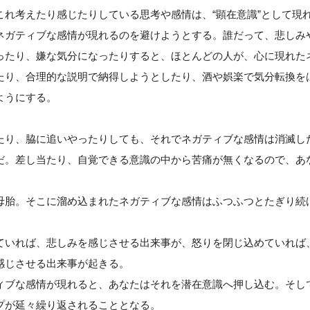
これ考えたり感じたりしている思考や感情は、“顕在意識”として現
ネガティブな感情が現れるのを避けようとする。誰だって、悲しみ
ったり、嫌な気分になったりすると、ほとんどの人が、心に現れた
たり、合理的な説明で納得しようとしたり、酒や娯楽で気分転換を
ようにする。
たり、脇に追いやったりしても、それでネガティブな感情は消滅し
だ。差し当たり、自覚できる意識の中から苦痛が無くなるので、あ
母胎。そこに溜め込まれたネガティブな感情はふつふつとたぎり続
ていれば、悲しみを感じさせる出来事が、怒りを閉じ込めていれば
感じさせる出来事が起きる。
ィブな感情が現れると、あなたはそれを潜在意識へ押し込む。そし
プが延々繰り返されることとなる。